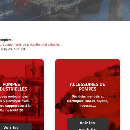
ompiers :
s
,
Equipements de protection individuelle
…
 à risques, aux ONG.
POMPES
ACCESSOIRES DE
NDUSTRIELLES
POMPES
oupes motopompes
Dévidoirs manuels et
l & électrique fixes,
électriques, lances, tuyaux,
pes suppresseur à la
housses,…
Norme NFPA 20
Voir les
Voir les
produits