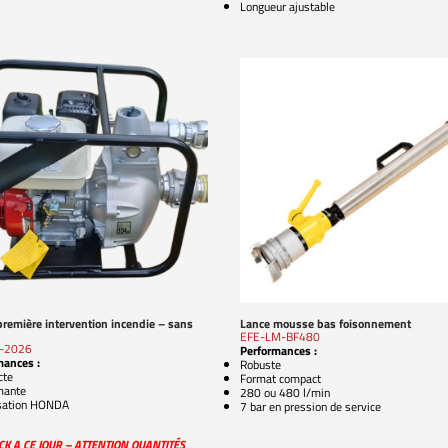
Longueur ajustable
première intervention incendie – sans
Lance mousse bas foisonnement
EFE-LM-BF480
D-2026
Performances :
mances :
Robuste
cte
Format compact
mante
280 ou 480 l/min
sation HONDA
7 bar en pression de service
CK A CE JOUR – ATTENTION QUANTITÉS