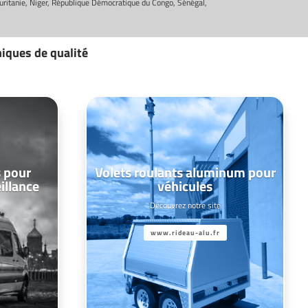
auritanie, Niger, République Démocratique du Congo, Sénégal,
niques de qualité
 pour
Volets roulants aluminum pour
eillance
véhicules
Découvrez notre site
www.rideau-alu.fr