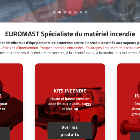
EUROMAST Spécialiste du matériel incendie
t et distributeur d’équipements de protection contre l’incendie destinés aux sapeurs p
 véhicules d’intervention
,
Pompes incendie entrainées
,
Eclairages Led
,
Mats télescopique
nés aux services d’incendie et de secours, à la sécurité civile, à la marine, aux industries
KITS INCENDIE
S
I
Haute et basse pression
 pour
adaptés aux quads, buggy
Gr
 et
et pick-up
diese
grou
Voir les
produits