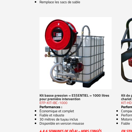
Remplace les sacs de sable
Kit basse pression « ESSENTIEL » 1000 litres
Kit de 
pour première intervention
chariot
EFP-KIT-IBC-1000
KIT-H
Performances :
Perfor
Économique et complet
Compa
Fiable et robuste
Perfor
30 mètres de tuyau inclus
Motori
Disponible en version mousse
Fiable
4 A 6 SEMAINES DE DÉLAI – HORS CONGÉS
EN STO