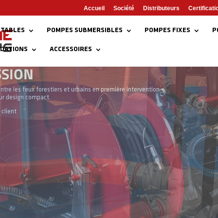
Accueil
Société
Distributeurs
Certificati
TABLES
POMPES SUBMERSIBLES
POMPES FIXES
P
NDATIONS
ACCESSOIRES
tes, d’épuisement, avec motorisation essence / diesel / électrique.
tinées aux professionnels de l’incendie