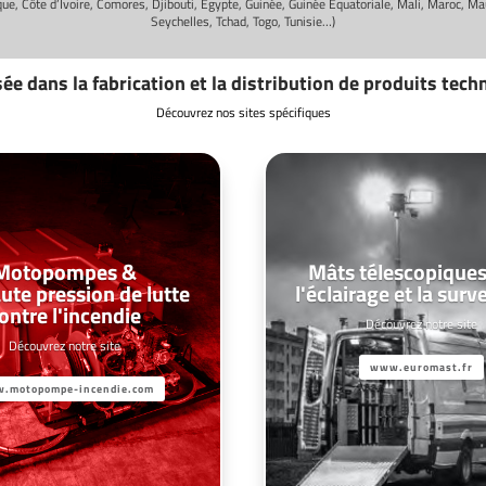
ique, Côte d’Ivoire, Comores, Djibouti, Égypte, Guinée, Guinée Equatoriale, Mali, Maroc, M
Seychelles, Tchad, Togo, Tunisie…)
sée dans la fabrication et la distribution de produits tech
Découvrez nos sites spécifiques
Motopompes &
Mâts télescopiques
aute pression de lutte
l'éclairage et la surv
ontre l'incendie
Découvrez notre site
Découvrez notre site
www.euromast.fr
.motopompe-incendie.com