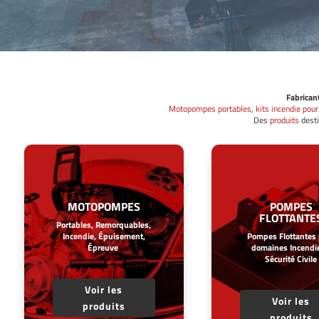
Fabrican
Motopompes portables
,
kits incendie pour
Des
produits
desti
MOTOPOMPES
POMPES
FLOTTANTE
Portables, Remorquables,
Incendie, Épuisement,
Pompes Flottantes
Épreuve
domaines Incendie
Sécurité Civile
Voir les
Voir les
produits
produits