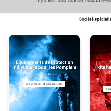
( Algérie, Bénin, Burkina Faso, Burundi, Cameroun, Centrafr
Société spéciali
Equipements de Protection
Individuelle pour les Pompiers
kits h
c
Découvrez notre site
www.materiel-pompier.com
www