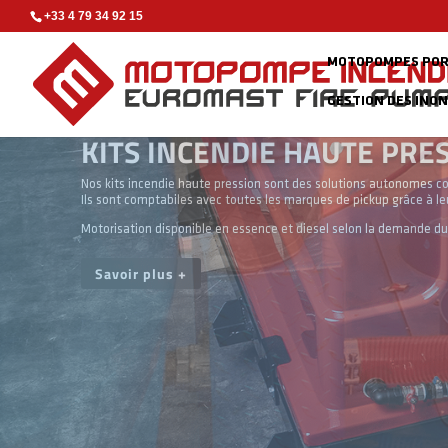
+33 4 79 34 92 15
MOTOPOMPES POR
GESTION DES INO
MOTOPOMPES PORTABLES
Découvrez notre gamme de motopompes incendie portables, flottan
Nos pompes incendie sont très robustes et fiables, elles sont des
Savoir plus +