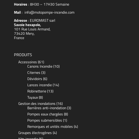
Horaires
: 8H30 – 17H30 Semaine
Mail
:
info@motopompe-incendie.com
Adresse
:
EUROMAST
sarl
Savoie hexapole,
101 Rue Louis Armand,
73420 Mery,
France
PRODUITS
Accessoires
(61)
Canons Incendie
(10)
Citernes
(3)
Dévidoirs
(6)
Lances incendie
(14)
Robinetterie
(13)
Tuyaux
(8)
Gestion des inondations
(16)
Barrières anti-inondation
(3)
Pompes eaux chargées
(8)
Pompes submersibles
(1)
Remorques et unités mobiles
(4)
Groupes électrogènes
(4)
Kits incendie
(6)