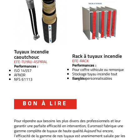
Tuyaux incendie
Rack à tuyaux incendie
caoutchouc
EFE-RACK
EFE-TUYAU-ASPIRAL
Performances :
Performances :
Pour coffre véhicule ou remorque
ISO 14557
Stockage tuyau incendie tout
AFNOR
diamètre
Sangles personnalisables
NFS 61113
BON À LIRE
Pour répondre aux besoins les plus divers des professionnels et leur
garantir une parfaite efficacité en intervention, Euromast fabrique une
gamme complète de tuyaux de haute qualité.Aujourd’hui encore,
l’efficacité de la gamme de nos tuyaux est unanimement saluée par les