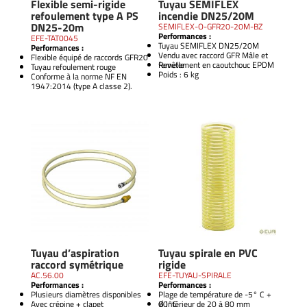
Flexible semi-rigide
Tuyau SEMIFLEX
refoulement type A PS
incendie DN25/20M
DN25-20m
SEMIFLEX-O-GFR20-20M-BZ
Performances :
EFE-TAT0045
Tuyau SEMIFLEX DN25/20M
Performances :
Vendu avec raccord GFR Mâle et
Flexible équipé de raccords GFR20
femelle
Revêtement en caoutchouc EPDM
Tuyau refoulement rouge
Poids : 6 kg
Conforme à la norme NF EN
1947:2014 (type A classe 2).
Tuyau d’aspiration
Tuyau spirale en PVC
raccord symétrique
rigide
AC.56.00
EFE-TUYAU-SPIRALE
Performances :
Performances :
Plusieurs diamètres disponibles
Plage de température de -5° C +
Avec crépine + clapet
60°C
Ø Intérieur de 20 à 80 mm