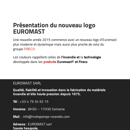
Présentation du nouveau logo
EUROMAST
Une nouvelle année 2015 commence avec un nouveau logo d’Euromast
plus moderne et dynamique mais aussi plus proche de celui du
groupe
FIRECO
Les couleurs rappellent celles de
l’incendie et
la
technologie
développée dans les
produits
Euromast© et Fireco
EUROMAST SARL
Qualité, fiabilité et innovation dans la fabrication de matériels
incendie et kits haute pression depuis 1975.
Tél
:
+33 4 79 34 92 15
Horaires
: 8H30 – 17H30 Semaine
Mail
:
info@motopompe-incendie.com
Adresse
:
EUROMAST
sarl
Savoie hexapole,