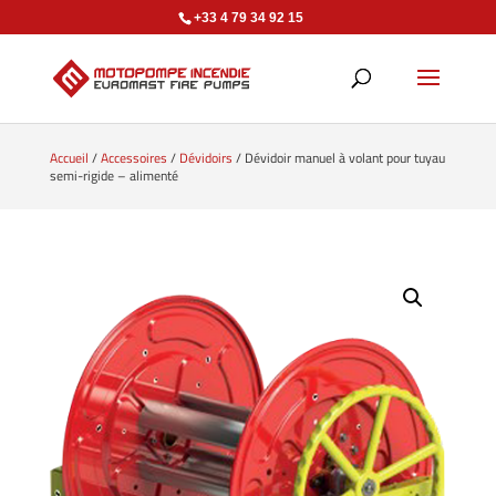
+33 4 79 34 92 15
Accueil
/
Accessoires
/
Dévidoirs
/ Dévidoir manuel à volant pour tuyau
semi-rigide – alimenté