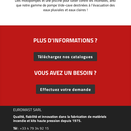
Des motopompes et une piscine pour lutter contre les incendies, ansi
que notre gamme de pompe Vide-cave destinées à l'évacuation des
eaux pluviales et eaux claires !
PLUS D'INFORMATIONS ?
Téléchargez nos catalogues
VOUS AVEZ UN BESOIN ?
Effectuez votre demande
EUROMAST SARL
Qualité, fiabilité et innovation dans la fabrication de matériels
incendie et kits haute pression depuis 1975.
Tél
:
+33 4 79 34 92 15