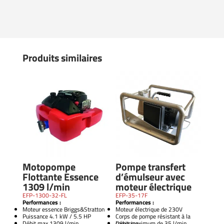
Produits similaires
Motopompe
Pompe transfert
Flottante Essence
d’émulseur avec
1309 l/min
moteur électrique
EFP-1300-32-FL
EFP-35-17F
Performances :
Performances :
Moteur essence Briggs&Stratton
Moteur électrique de 230V
Puissance 4.1 kW / 5.5 HP
Corps de pompe résistant à la
Débit max 1309 l/min
corrosion
Débit maximum de 35 l/min