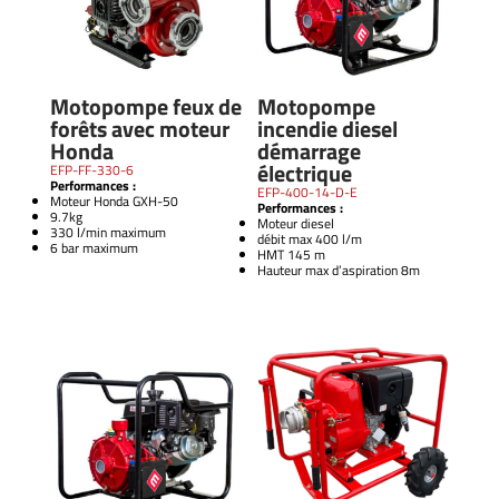
Motopompe feux de
Motopompe
forêts avec moteur
incendie diesel
Honda
démarrage
électrique
EFP-FF-330-6
Performances :
EFP-400-14-D-E
Moteur Honda GXH-50
Performances :
9.7kg
Moteur diesel
330 l/min maximum
débit max 400 l/m
6 bar maximum
HMT 145 m
Hauteur max d’aspiration 8m