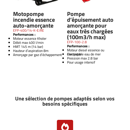
Motopompe
Pompe
incendie essence
d’épuisement auto
auto-amorçante
amorçante pour
eaux très chargées
EFP-400/14-K-E/AE
Performances :
(100m3/h max)
Moteur essence Kholer
EFP-100-2.8
Débit max 400 l/min
Performances :
HMT 145 m (14 bar)
Moteur diesel essence ou
Hauteur d’aspiration 8m
électrique
Compatible eau de mer
Amorçage par gaz d’échappement
Pression max 2.8 bar
Pour usage intensif
Une sélection de pompes adaptés selon vos
besoins spécifiques
