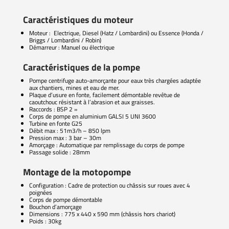
Caractéristiques du moteur
Moteur : Electrique, Diesel (Hatz / Lombardini) ou Essence (Honda /
Briggs / Lombardini / Robin)
Démarreur : Manuel ou électrique
Caractéristiques de la pompe
Pompe centrifuge auto-amorçante pour eaux très chargées adaptée
aux chantiers, mines et eau de mer.
Plaque d’usure en fonte, facilement démontable revêtue de
caoutchouc résistant à l’abrasion et aux graisses.
Raccords : BSP 2 »
Corps de pompe en aluminium GALSI 5 UNI 3600
Turbine en fonte G25
Débit max : 51m3/h – 850 lpm
Pression max : 3 bar – 30m
Amorçage : Automatique par remplissage du corps de pompe
Passage solide : 28mm
Montage de la motopompe
Configuration : Cadre de protection ou châssis sur roues avec 4
poignées
Corps de pompe démontable
Bouchon d’amorçage
Dimensions : 775 x 440 x 590 mm (châssis hors chariot)
Poids : 30kg