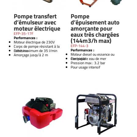
Pompe transfert
Pompe
d’émulseur avec
d’épuisement auto
moteur électrique
amorçante pour
eaux très chargées
EFP-35-17F
Performances :
(144m3/h max)
Moteur électrique de 230V
EFP-144-3
Corps de pompe résistant à la
Performances :
corrosion
Débit maximum de 35 l/min
Moteur diesel ou essence ou
Amorçage jusqu’à 2 m
électrique
Compatible eau de mer
Pression max : 3.2 bar
Pour usage intensif