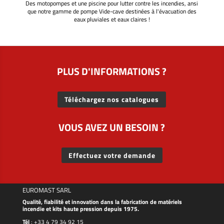
Des motopompes et une piscine pour lutter contre les incendies, ansi
que notre gamme de pompe Vide-cave destinées à l'évacuation des
eaux pluviales et eaux claires !
PLUS D'INFORMATIONS ?
Téléchargez nos catalogues
VOUS AVEZ UN BESOIN ?
Effectuez votre demande
EUROMAST SARL
Qualité, fiabilité et innovation dans la fabrication de matériels
incendie et kits haute pression depuis 1975.
Tél
:
+33 4 79 34 92 15