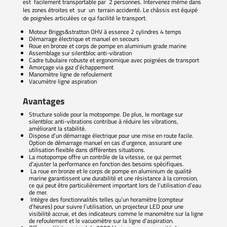
est facilement transportable par 2 personnes. Intervenez même dans
les zones étroites et sur un terrain accidenté. Le châssis est équipé
de poignées articulées ce qui facilité le transport.
Moteur Briggs&stratton OHV à essence 2 cylindres 4 temps
Démarrage électrique et manuel en secours
Roue en bronze et corps de pompe en aluminium grade marine
Assemblage sur silentbloc anti-vibration
Cadre tubulaire robuste et ergonomique avec poignées de transport
Amorçage via gaz d’échappement
Manomètre ligne de refoulement
Vacumètre ligne aspiration
Avantages
Structure solide pour la motopompe. De plus, le montage sur
silentbloc anti-vibrations contribue à réduire les vibrations,
améliorant la stabilité.
Dispose d’un démarrage électrique pour une mise en route facile.
Option de démarrage manuel en cas d’urgence, assurant une
utilisation flexible dans différentes situations.
La motopompe offre un contrôle de la vitesse, ce qui permet
d’ajuster la performance en fonction des besoins spécifiques.
La roue en bronze et le corps de pompe en aluminium de qualité
marine garantissent une durabilité et une résistance à la corrosion,
ce qui peut être particulièrement important lors de l’utilisation d’eau
de mer.
Intègre des fonctionnalités telles qu’un horamètre (compteur
d’heures) pour suivre l’utilisation, un projecteur LED pour une
visibilité accrue, et des indicateurs comme le manomètre sur la ligne
de refoulement et le vacuomètre sur la ligne d’aspiration.