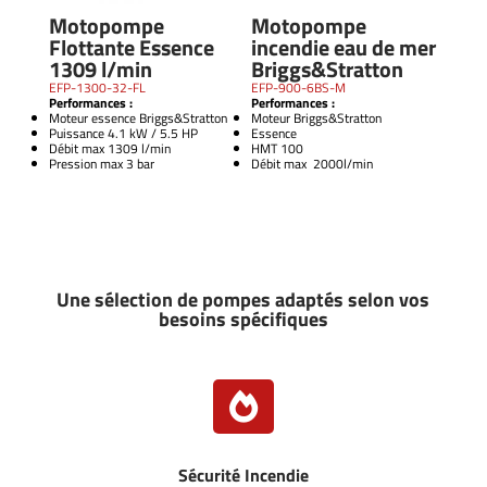
Motopompe
Motopompe
Flottante Essence
incendie eau de mer
1309 l/min
Briggs&Stratton
EFP-1300-32-FL
EFP-900-6BS-M
Performances :
Performances :
Moteur essence Briggs&Stratton
Moteur Briggs&Stratton
Puissance 4.1 kW / 5.5 HP
Essence
Débit max 1309 l/min
HMT 100
Pression max 3 bar
Débit max 2000l/min
Une sélection de pompes adaptés selon vos
besoins spécifiques

Sécurité Incendie