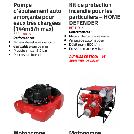
Pompe
Kit de protection
d’épuisement auto
incendie pour les
amorçante pour
particuliers – HOME
eaux très chargées
DEFENDER
(144m3/h max)
KIT-HD-N
Performances :
EFP-144-3
Moteur thermique essence
Performances :
Amorçage automatique
Moteur diesel ou essence ou
Débit max : 500 l/min
électrique
Compatible eau de mer
Pression max : 6.5 bar
Pression max : 3.2 bar
Pour usage intensif
RUPTURE DE STOCK – 16
SEMAINES DE DÉLAI
Motopompe
Motopompe