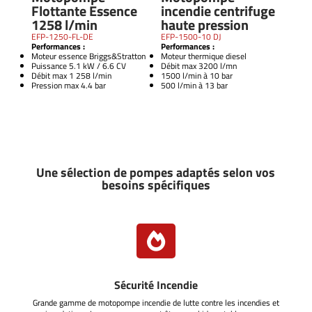
Flottante Essence
incendie centrifuge
1258 l/min
haute pression
EFP-1250-FL-DE
EFP-1500-10 DJ
Performances :
Performances :
Moteur essence Briggs&Stratton
Moteur thermique diesel
Puissance 5.1 kW / 6.6 CV
Débit max 3200 l/mn
Débit max 1 258 l/min
1500 l/min à 10 bar
Pression max 4.4 bar
500 l/min à 13 bar
Une sélection de pompes adaptés selon vos
besoins spécifiques

Sécurité Incendie
Grande gamme de motopompe incendie de lutte contre les incendies et