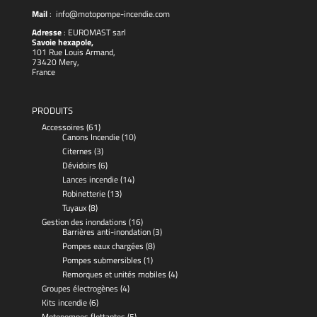
Mail
:
info@motopompe-incendie.com
Adresse
:
EUROMAST
sarl
Savoie hexapole,
101 Rue Louis Armand,
73420 Mery,
France
PRODUITS
Accessoires
(61)
Canons Incendie
(10)
Citernes
(3)
Dévidoirs
(6)
Lances incendie
(14)
Robinetterie
(13)
Tuyaux
(8)
Gestion des inondations
(16)
Barrières anti-inondation
(3)
Pompes eaux chargées
(8)
Pompes submersibles
(1)
Remorques et unités mobiles
(4)
Groupes électrogènes
(4)
Kits incendie
(6)
Motopompes flottantes
(5)