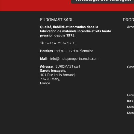
EUROMAST SARL
PROD
Qualité, fiabilité et innovation dans la
Acce
fabrication de matériels incendie et kits haute
pression depuis 1975.
Tél
:
+33 4 79 34 92 15
Horaires
: 8H30 – 17H30 Semaine
Mail
:
info@motopompe-incendie.com
Adresse
:
EUROMAST
sarl
Gest
Savoie hexapole,
101 Rue Louis Armand,
73420 Mery,
France
Grou
Kits
Moto
Mot