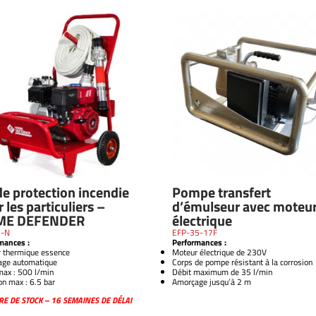
de protection incendie
Pompe transfert
 les particuliers –
d’émulseur avec moteu
ME DEFENDER
électrique
D-N
EFP-35-17F
mances :
Performances :
 thermique essence
Moteur électrique de 230V
age automatique
Corps de pompe résistant à la corrosion
max : 500 l/min
Débit maximum de 35 l/min
on max : 6.5 bar
Amorçage jusqu’à 2 m
E DE STOCK – 16 SEMAINES DE DÉLAI