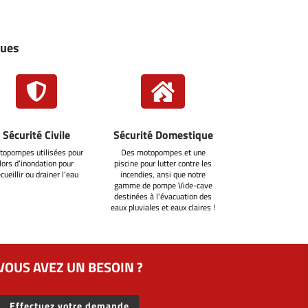
ques


Sécurité Civile
Sécurité Domestique
topompes utilisées pour
Des motopompes et une
lors d’inondation pour
piscine pour lutter contre les
ecueillir ou drainer l’eau
incendies, ansi que notre
gamme de pompe Vide-cave
destinées à l'évacuation des
eaux pluviales et eaux claires !
VOUS AVEZ UN BESOIN ?
Effectuez votre demande