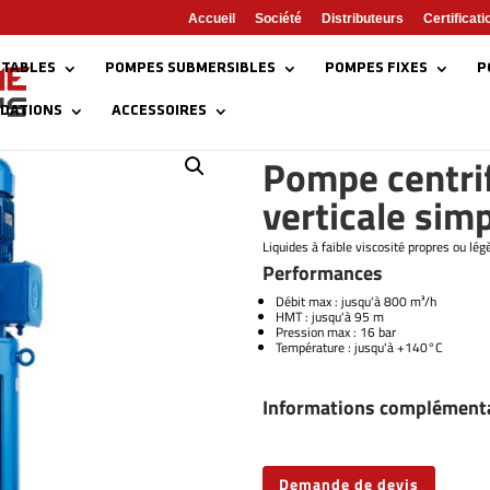
Accueil
Société
Distributeurs
Certificati
TABLES
POMPES SUBMERSIBLES
POMPES FIXES
P
NDATIONS
ACCESSOIRES
en ligne verticale simple étage 800m³/h
Pompe centrif
verticale sim
Liquides à faible viscosité propres ou lé
Performances
Débit max : jusqu'à 800 m³/h
HMT : jusqu'à 95 m
Pression max : 16 bar
Température : jusqu'à +140°C
Informations complément
Demande de devis