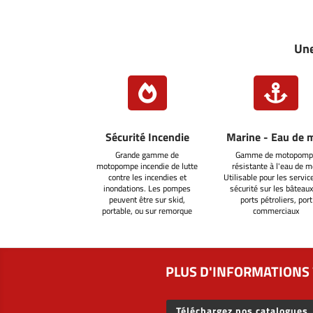
Une


Sécurité Incendie
Marine - Eau de 
Grande gamme de
Gamme de motopomp
motopompe incendie de lutte
résistante à l'eau de m
contre les incendies et
Utilisable pour les servic
inondations. Les pompes
sécurité sur les bâteaux
peuvent être sur skid,
ports pétroliers, port
portable, ou sur remorque
commerciaux
PLUS D'INFORMATIONS 
Téléchargez nos catalogues