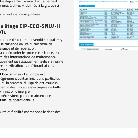
tre depuis l’extrémité d’entraînement.
ts à billes « lubrifiés à la graisse à
 refroidie et déséquilibrée
ple étage EIP-ECO-SNLV-H
/h.
rmet de démonter l’ensemble du palier, y
r le carter de volute du système de
enance et de réparation.
 sans démonter le moteur électrique, en
lors des interventions de maintenance.
iquement ou statiquement selon la norme
e les vibrations, améliorant ainsi la
pompe.
t Contaminés :
La pompe est
légèrement contaminés sans particules
 où la propreté du liquide est cruciale.
ent à des moteurs électriques de taille
nsommation d’énergie.
 ne nécessitent pas de maintenance
fiabilité opérationnelle
lité et fiabilité opérationnelle dans des