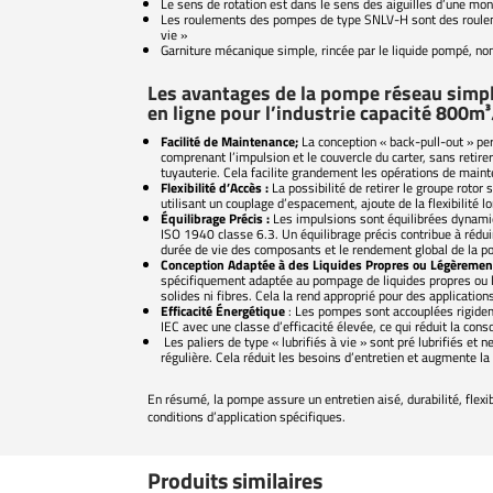
Le sens de rotation est dans le sens des aiguilles d’une mon
Les roulements des pompes de type SNLV-H sont des roulemen
vie »
Garniture mécanique simple, rincée par le liquide pompé, non
Les avantages de la pompe réseau sim
en ligne pour l’industrie capacité 800m³
Facilité de Maintenance;
La conception « back-pull-out » pe
comprenant l’impulsion et le couvercle du carter, sans retire
tuyauterie. Cela facilite grandement les opérations de maint
Flexibilité d’Accès :
La possibilité de retirer le groupe rotor
utilisant un couplage d’espacement, ajoute de la flexibilité 
Équilibrage Précis :
Les impulsions sont équilibrées dynam
ISO 1940 classe 6.3. Un équilibrage précis contribue à réduir
durée de vie des composants et le rendement global de la 
Conception Adaptée à des Liquides Propres ou Légèremen
spécifiquement adaptée au pompage de liquides propres ou 
solides ni fibres. Cela la rend approprié pour des applications
Efficacité Énergétique
: Les pompes sont accouplées rigidem
IEC avec une classe d’efficacité élevée, ce qui réduit la co
Les paliers de type « lubrifiés à vie » sont pré lubrifiés et
régulière. Cela réduit les besoins d’entretien et augmente la 
En résumé, la pompe assure un entretien aisé, durabilité, flexibi
conditions d’application spécifiques.
Produits similaires