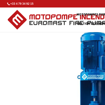
+33 4 79 34 92 15
MOTOPOMPES POR
GESTION DES INO
Accueil
/
Pompes fixes
/
Pompes Réseaux
/ Pompe centrifuge 