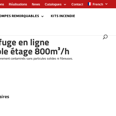
ons
Réalisations
News
Catalogues
Contact
French
OMPES REMORQUABLES
KITS INCENDIE
uge en ligne
ple étage 800m³/h
gèrement contaminés sans particules solides ni fibreuses.
aires