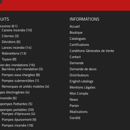
UITS
INFORMATIONS
ssoires
(61)
Accueil
Canons Incendie
(10)
Boutique
Citernes
(3)
Catalogues
Dévidoirs
(6)
Certifications
Lances incendie
(14)
Conditions Génerales de Vente
Robinetterie
(13)
Contact
Tuyaux
(8)
Demande
ion des inondations
(16)
Barrières anti-inondation
(3)
Demande de devis
Pompes eaux chargées
(8)
Distributeurs
Pompes submersibles
(1)
English catalogs
Remorques et unités mobiles
(4)
Mentions Légales
pes électrogènes
(4)
Mon Compte
 incendie
(6)
News
pompes flottantes
(5)
Panier
opompes portables
(39)
Réalisations
Pompes d'épreuves
(4)
Société
Pompes épuisement
(9)
Pompes incendie
(18)