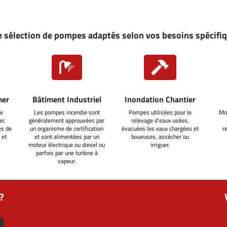
 sélection de pompes adaptés selon vos besoins spécifi


mer
Bâtiment Industriel
Inondation Chantier
e
Les pompes incendie sont
Pompes utilisées pour le
Mo
er.
généralement approuvées par
relevage d’eaux usées,
es de
un organisme de certification
évacuées les eaux chargées et
r
 et
et sont alimentées par un
boueuses, assécher ou
moteur électrique ou diesel ou
irriguer.
parfois par une turbine à
vapeur.
?