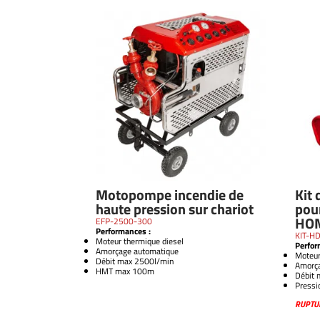
Motopompe incendie de
Kit 
haute pression sur chariot
pour
HO
EFP-2500-300
Performances :
KIT-H
Moteur thermique diesel
Perfor
Amorçage automatique
Moteur
Débit max 2500l/min
Amorç
HMT max 100m
Débit 
Pressi
RUPTUR