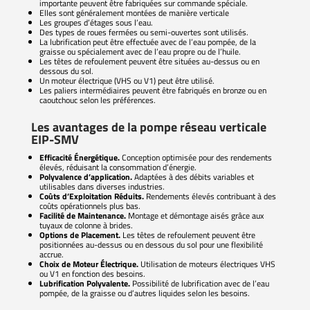
importante peuvent être fabriquées sur commande spéciale.
Elles sont généralement montées de manière verticale
Les groupes d’étages sous l’eau.
Des types de roues fermées ou semi-ouvertes sont utilisés.
La lubrification peut être effectuée avec de l’eau pompée, de la
graisse ou spécialement avec de l’eau propre ou de l’huile.
Les têtes de refoulement peuvent être situées au-dessus ou en
dessous du sol.
Un moteur électrique (VHS ou V1) peut être utilisé.
Les paliers intermédiaires peuvent être fabriqués en bronze ou en
caoutchouc selon les préférences.
Les avantages de la pompe réseau verticale
EIP-SMV
Efficacité Énergétique.
Conception optimisée pour des rendements
élevés, réduisant la consommation d’énergie.
Polyvalence d’application.
Adaptées à des débits variables et
utilisables dans diverses industries.
Coûts d’Exploitation Réduits.
Rendements élevés contribuant à des
coûts opérationnels plus bas.
Facilité de Maintenance.
Montage et démontage aisés grâce aux
tuyaux de colonne à brides.
Options de Placement.
Les têtes de refoulement peuvent être
positionnées au-dessus ou en dessous du sol pour une flexibilité
accrue.
Choix de Moteur Électrique.
Utilisation de moteurs électriques VHS
ou V1 en fonction des besoins.
Lubrification Polyvalente.
Possibilité de lubrification avec de l’eau
pompée, de la graisse ou d’autres liquides selon les besoins.