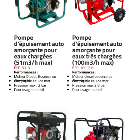
Pompe
Pompe
d’épuisement auto
d’épuisement auto
amorçante pour
amorçante pour
eaux chargées
eaux très chargées
(51m3/h max)
(100m3/h max)
EFP-51-3
EFP-100-2.8
Performances :
Performances :
Moteur Diesel, Essence ou
Moteur diesel essence ou
électrique
Compatible eau de mer
électrique
Compatible eau de mer
Pression max : 3 bar
Pression max 2.8 bar
Pour usage intensif
Pour usage intensif