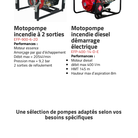
Motopompe
Motopompe
incendie à 2 sorties
incendie diesel
démarrage
EFP-900-6-2D
Performances :
électrique
Moteur essence
EFP-400-14-D-E
Amorçage par gaz d’échappement
Performances :
Débit max = 2054l/min
Moteur diesel
Pression max = 9,2 bar
débit max 400 l/m
2 sorties de refoulement
HMT 145 m
Hauteur max d’aspiration 8m
Une sélection de pompes adaptés selon vos
besoins spécifiques