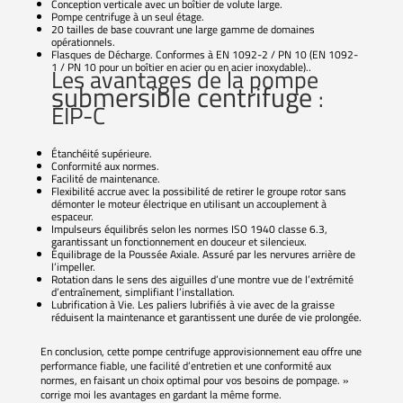
Conception verticale avec un boîtier de volute large.
Pompe centrifuge à un seul étage.
20 tailles de base couvrant une large gamme de domaines
opérationnels.
Flasques de Décharge. Conformes à EN 1092-2 / PN 10 (EN 1092-
1 / PN 10 pour un boîtier en acier ou en acier inoxydable)..
Les avantages de la pompe
submersible centrifuge
:
EIP-C
Étanchéité supérieure.
Conformité aux normes.
Facilité de maintenance.
Flexibilité accrue avec la possibilité de retirer le groupe rotor sans
démonter le moteur électrique en utilisant un accouplement à
espaceur.
Impulseurs équilibrés selon les normes ISO 1940 classe 6.3,
garantissant un fonctionnement en douceur et silencieux.
Équilibrage de la Poussée Axiale. Assuré par les nervures arrière de
l’impeller.
Rotation dans le sens des aiguilles d’une montre vue de l’extrémité
d’entraînement, simplifiant l’installation.
Lubrification à Vie. Les paliers lubrifiés à vie avec de la graisse
réduisent la maintenance et garantissent une durée de vie prolongée.
En conclusion, cette pompe centrifuge approvisionnement eau offre une
performance fiable, une facilité d’entretien et une conformité aux
normes, en faisant un choix optimal pour vos besoins de pompage. »
corrige moi les avantages en gardant la même forme.