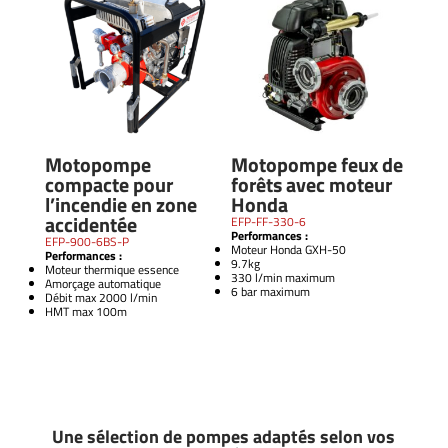
Motopompe
Motopompe feux de
compacte pour
forêts avec moteur
l’incendie en zone
Honda
accidentée
EFP-FF-330-6
Performances :
EFP-900-6BS-P
Moteur Honda GXH-50
Performances :
9.7kg
Moteur thermique essence
330 l/min maximum
Amorçage automatique
6 bar maximum
Débit max 2000 l/min
HMT max 100m
Une sélection de pompes adaptés selon vos