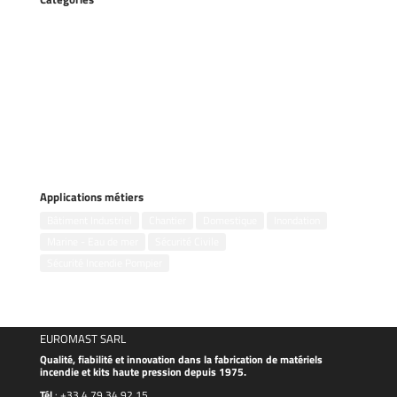
Accessoires
Gestion des inondations
Groupes électrogènes
Kits incendie
Motopompes flottantes
Motopompes portables
Pompes remorquables
Pompes submersibles
Applications métiers
Bâtiment Industriel
Chantier
Domestique
Inondation
Marine - Eau de mer
Sécurité Civile
Sécurité Incendie Pompier
EUROMAST SARL
Qualité, fiabilité et innovation dans la fabrication de matériels
incendie et kits haute pression depuis 1975.
Tél
:
+33 4 79 34 92 15