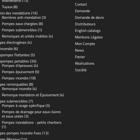
Robinetterie
(13)
Contact
Tuyaux
(8)
Demande
ion des inondations
(16)
Barrières anti-inondation
(3)
Demande de devis
Pompes eaux chargées
(8)
Distributeurs
Pompes submersibles
(1)
English catalogs
Remorques et unités mobiles
(4)
Mentions Légales
pes électrogènes
(4)
Mon Compte
 incendie
(6)
News
pompes flottantes
(5)
Panier
opompes portables
(39)
Réalisations
Pompes d'épreuves
(4)
Société
Pompes épuisement
(9)
Pompes incendie
(18)
pes remorquables
(8)
Remorque incendie
(4)
Remorque Inondation et Épuisement
(4)
pes submersibles
(7)
Pompes à usage spécifique
(3)
Pompes de drainage pour eaux claires
et eaux usées
(3)
Pompes inondations - petits chantiers
(1)
pes pompes Incendie fixes
(13)
pes Réseaux
(21)