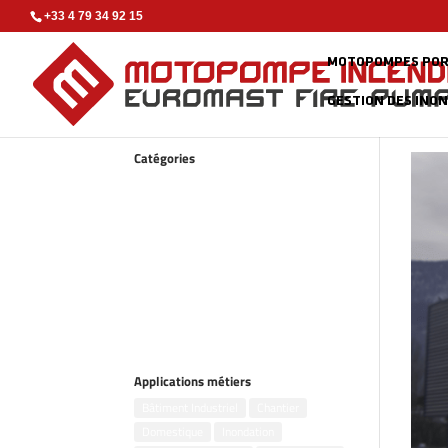
+33 4 79 34 92 15
MOTOPOMPES POR
GESTION DES INO
Catégories
Accessoires
Gestion des inondations
Groupes électrogènes
Kits incendie
Motopompes flottantes
Motopompes portables
Pompes remorquables
Pompes submersibles
Applications métiers
Bâtiment Industriel
Chantier
Domestique
Inondation