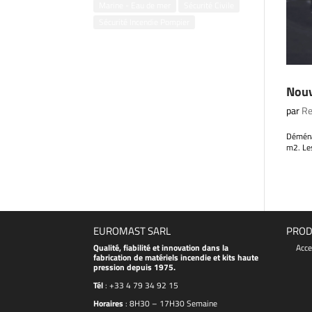
Marine - Eau de mer
Sécurité Civile
Sécurité Incendie Pompier
Nouv
par
Re
Déménag
m2. Les
EUROMAST SARL
PROD
Qualité, fiabilité et innovation dans la
Acce
fabrication de matériels incendie et kits haute
pression depuis 1975.
Tél
:
+33 4 79 34 92 15
Horaires
: 8H30 – 17H30 Semaine