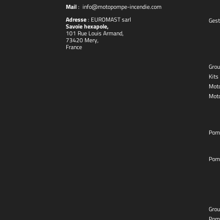
Mail
:
info@motopompe-incendie.com
Adresse
:
EUROMAST
sarl
Gest
Savoie hexapole,
101 Rue Louis Armand,
73420 Mery,
France
Grou
Kits
Moto
Mot
Pom
Pom
Grou
Pom