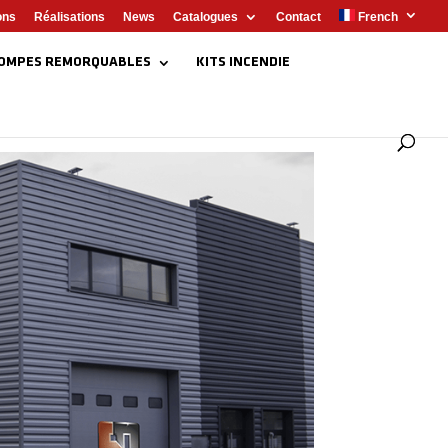
ons
Réalisations
News
Catalogues
Contact
French
OMPES REMORQUABLES
KITS INCENDIE