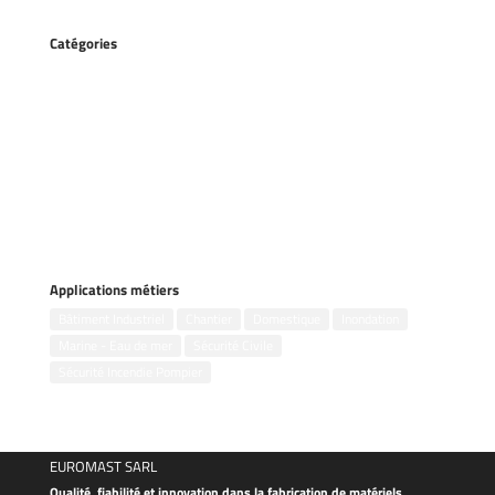
Catégories
Accessoires
Gestion des inondations
Groupes électrogènes
Kits incendie
Motopompes flottantes
Motopompes portables
Pompes remorquables
Pompes submersibles
Applications métiers
Bâtiment Industriel
Chantier
Domestique
Inondation
Marine - Eau de mer
Sécurité Civile
Sécurité Incendie Pompier
EUROMAST SARL
Qualité, fiabilité et innovation dans la fabrication de matériels