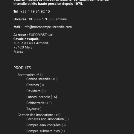
incendie et kits haute pression depuis 1975.
Tél
:
+33 4 79 34 92 15
Horaires
: 8H30 – 17H30 Semaine
Mail
:
info@motopompe-incendie.com
Adresse
:
EUROMAST
sarl
Savoie hexapole,
101 Rue Louis Armand,
73420 Mery,
France
PRODUITS
Accessoires
(61)
Canons Incendie
(10)
Citernes
(3)
Dévidoirs
(6)
Lances incendie
(14)
Robinetterie
(13)
Tuyaux
(8)
Gestion des inondations
(16)
Barrières anti-inondation
(3)
Pompes eaux chargées
(8)
Pompes submersibles
(1)