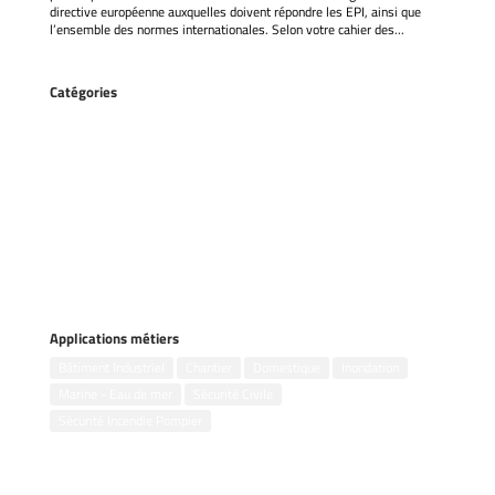
directive européenne auxquelles doivent répondre les EPI, ainsi que
l’ensemble des normes internationales. Selon votre cahier des...
Catégories
Accessoires
Gestion des inondations
Groupes électrogènes
Kits incendie
Motopompes flottantes
Motopompes portables
Pompes remorquables
Pompes submersibles
Applications métiers
Bâtiment Industriel
Chantier
Domestique
Inondation
Marine - Eau de mer
Sécurité Civile
Sécurité Incendie Pompier