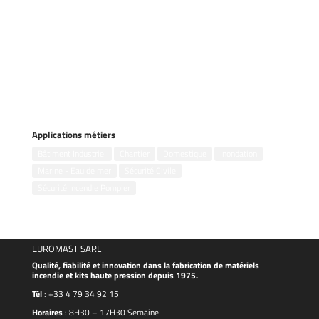
Gestion des inondations
Groupes électrogènes
Kits incendie
Motopompes flottantes
Motopompes portables
Pompes remorquables
Pompes submersibles
Applications métiers
Bâtiment Industriel
Chantier
Domestique
Inondation
Marine - Eau de mer
Sécurité Civile
Sécurité Incendie Pompier
EUROMAST SARL
Qualité, fiabilité et innovation dans la fabrication de matériels
incendie et kits haute pression depuis 1975.
Tél
:
+33 4 79 34 92 15
Horaires
: 8H30 – 17H30 Semaine