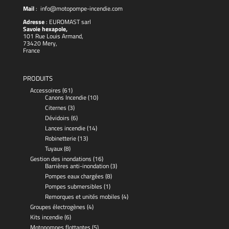
Mail
:
info@motopompe-incendie.com
Adresse
:
EUROMAST
sarl
Savoie hexapole,
101 Rue Louis Armand,
73420 Mery,
France
PRODUITS
Accessoires
(61)
Canons Incendie
(10)
Citernes
(3)
Dévidoirs
(6)
Lances incendie
(14)
Robinetterie
(13)
Tuyaux
(8)
Gestion des inondations
(16)
Barrières anti-inondation
(3)
Pompes eaux chargées
(8)
Pompes submersibles
(1)
Remorques et unités mobiles
(4)
Groupes électrogènes
(4)
Kits incendie
(6)
Motopompes flottantes
(5)