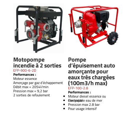
Motopompe
Pompe
incendie à 2 sorties
d’épuisement auto
amorçante pour
EFP-900-6-2D
Performances :
eaux très chargées
Moteur essence
(100m3/h max)
Amorçage par gaz d’échappement
Débit max = 2054l/min
EFP-100-2.8
Pression max = 9,2 bar
Performances :
2 sorties de refoulement
Moteur diesel essence ou
électrique
Compatible eau de mer
Pression max 2.8 bar
Pour usage intensif