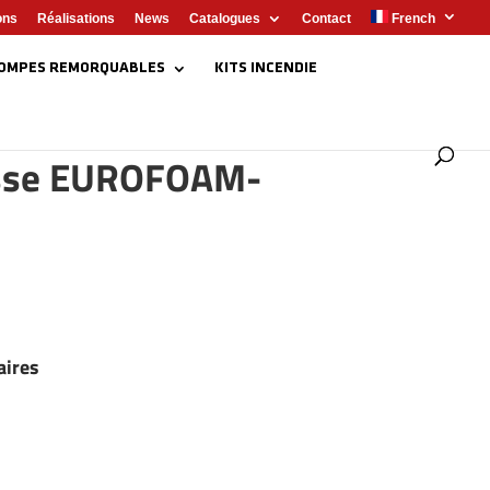
ons
Réalisations
News
Catalogues
Contact
French
OMPES REMORQUABLES
KITS INCENDIE
sse EUROFOAM-
aires