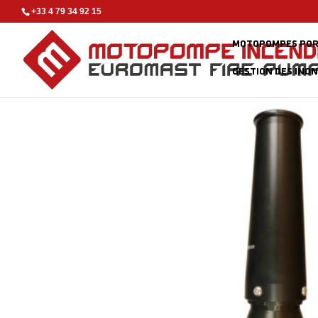
+33 4 79 34 92 15
MOTOPOMPES POR
GESTION DES INO
Accueil
/
Accessoires
/
Lances incendie
/ Embout mousse E