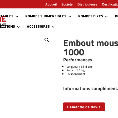
Accueil
Société
Distributeurs
Certificati
TABLES
POMPES SUBMERSIBLES
POMPES FIXES
P
NDATIONS
ACCESSOIRES
UROFOAM-1000
Embout mou
1000
Performances
Longueur : 33.5 cm
Poids : 1.4 kg
Foisonnement : 5
Informations complément
Demande de devis