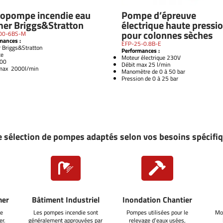
opompe incendie eau
Pompe d’épreuve
mer Briggs&Stratton
électrique haute pressi
pour colonnes sèches
00-6BS-M
mances :
EFP-25-0.8B-E
 Briggs&Stratton
Performances :
ce
Moteur électrique 230V
00
Débit max 25 l/min
 max 2000l/min
Manomètre de 0 à 50 bar
Pression de 0 à 25 bar
 sélection de pompes adaptés selon vos besoins spécifi


mer
Bâtiment Industriel
Inondation Chantier
e
Les pompes incendie sont
Pompes utilisées pour le
Mo
er.
généralement approuvées par
relevage d’eaux usées,