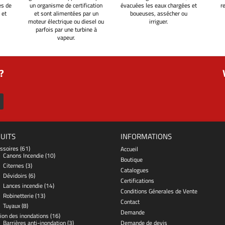
es de
un organisme de certification
évacuées les eaux chargées et
r
 et
et sont alimentées par un
boueuses, assécher ou
moteur électrique ou diesel ou
irriguer.
parfois par une turbine à
vapeur.
?
UITS
INFORMATIONS
ssoires
(61)
Accueil
Canons Incendie
(10)
Boutique
Citernes
(3)
Catalogues
Dévidoirs
(6)
Certifications
Lances incendie
(14)
Conditions Génerales de Vente
Robinetterie
(13)
Contact
Tuyaux
(8)
Demande
ion des inondations
(16)
Barrières anti-inondation
(3)
Demande de devis