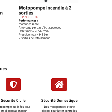
Motopompe incendie à 2
on
sorties
EFP-900-6-2D
Performances :
Moteur essence
Amorçage par gaz d’échappement
Débit max = 2054l/min
Pression max = 9,2 bar
2 sorties de refoulement
ques


Sécurité Civile
Sécurité Domestique
topompes utilisées pour
Des motopompes et une
lors d’inondation pour
piscine pour lutter contre les