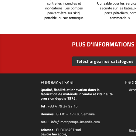
contre les incendies et
Utilisable pour les servic
inondations. Les pompes
sécurité sur les bâteaux
peuvent être sur skid,
ports pétroliers, port
portable, ou sur remorque
commerciaux
PLUS D'INFORMATIONS 
Téléchargez nos catalogues
EUROMAST SARL
PROD
Qualité, fiabilité et innovation dans la
Acce
fabrication de matériels incendie et kits haute
pression depuis 1975.
Tél
:
+33 4 79 34 92 15
Horaires
: 8H30 – 17H30 Semaine
Mail
:
info@motopompe-incendie.com
Adresse
:
EUROMAST
sarl
Gest
Savoie hexapole,