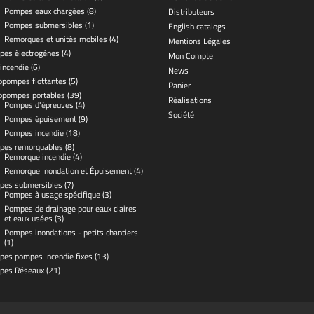
Pompes eaux chargées
(8)
Distributeurs
Pompes submersibles
(1)
English catalogs
Remorques et unités mobiles
(4)
Mentions Légales
pes électrogènes
(4)
Mon Compte
 incendie
(6)
News
pompes flottantes
(5)
Panier
opompes portables
(39)
Réalisations
Pompes d'épreuves
(4)
Société
Pompes épuisement
(9)
Pompes incendie
(18)
pes remorquables
(8)
Remorque incendie
(4)
Remorque Inondation et Épuisement
(4)
pes submersibles
(7)
Pompes à usage spécifique
(3)
Pompes de drainage pour eaux claires
et eaux usées
(3)
Pompes inondations - petits chantiers
(1)
pes pompes Incendie fixes
(13)
pes Réseaux
(21)