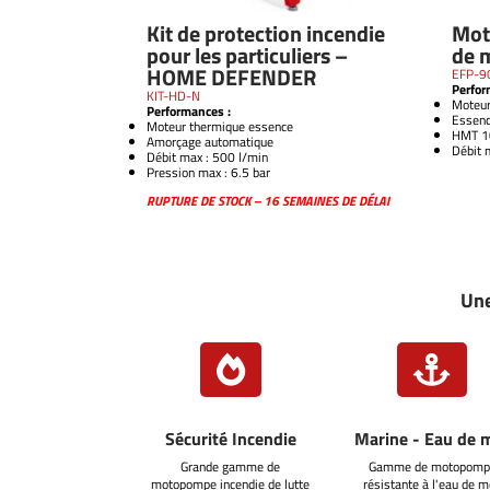
Kit de protection incendie
Mot
pour les particuliers –
de 
HOME DEFENDER
EFP-9
Perfor
KIT-HD-N
Moteur
Performances :
Essen
Moteur thermique essence
HMT 1
Amorçage automatique
Débit
Débit max : 500 l/min
Pression max : 6.5 bar
RUPTURE DE STOCK – 16 SEMAINES DE DÉLAI
Une


Sécurité Incendie
Marine - Eau de 
Grande gamme de
Gamme de motopomp
motopompe incendie de lutte
résistante à l'eau de m