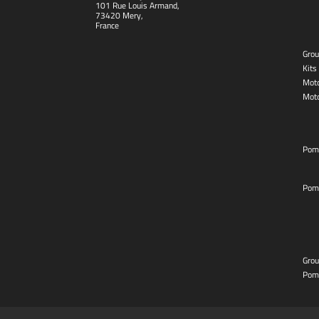
101 Rue Louis Armand,
73420 Mery,
France
Grou
Kits
Moto
Mot
Pom
Pom
Grou
Pom