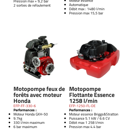
Moteur essence
Pression max = 9,2 bar
Automatique
2 sorties de refoulement
Débit max : 1480 l/min
Pression max 15,5 bar
Motopompe feux de
Motopompe
forêts avec moteur
Flottante Essence
Honda
1258 l/min
EFP-FF-330-6
EFP-1250-FL-DE
Performances :
Performances :
Moteur Honda GXH-50
Moteur essence Briggs&Stratton
9.7kg
Puissance 5.1 kW / 6.6 CV
330 l/min maximum
Débit max 1 258 l/min
6 bar maximum
Pression max 4.4 bar