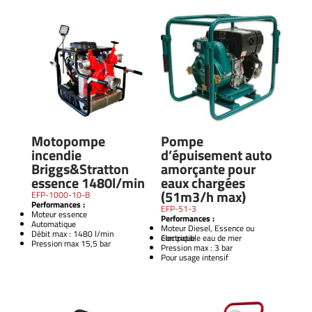
Motopompe
Pompe
incendie
d’épuisement auto
Briggs&Stratton
amorçante pour
essence 1480l/min
eaux chargées
(51m3/h max)
EFP-1000-10-B
Performances :
EFP-51-3
Moteur essence
Performances :
Automatique
Moteur Diesel, Essence ou
Débit max : 1480 l/min
électrique
Compatible eau de mer
Pression max 15,5 bar
Pression max : 3 bar
Pour usage intensif