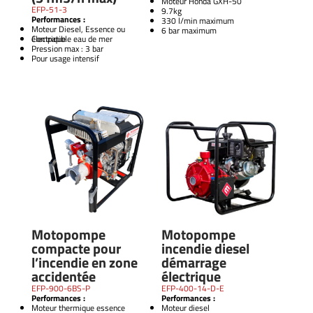
Moteur Honda GXH-50
EFP-51-3
9.7kg
Performances :
330 l/min maximum
Moteur Diesel, Essence ou
6 bar maximum
électrique
Compatible eau de mer
Pression max : 3 bar
Pour usage intensif
Motopompe
Motopompe
compacte pour
incendie diesel
l’incendie en zone
démarrage
accidentée
électrique
EFP-900-6BS-P
EFP-400-14-D-E
Performances :
Performances :
Moteur thermique essence
Moteur diesel