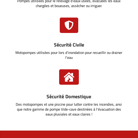
Pompes utilisées pour le relevage d’eaux usées, évacuées les eaux
chargées et boueuses, assécher ou irriguer.

Sécurité Civile
Motopompes utilisées pour lors d’inondation pour recueillir ou drainer
l’eau

Sécurité Domestique
Des motopompes et une piscine pour lutter contre les incendies, ansi
que notre gamme de pompe Vide-cave destinées à l'évacuation des
eaux pluviales et eaux claires !