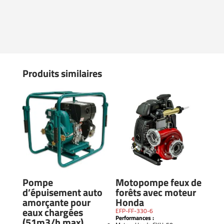
Produits similaires
Pompe
Motopompe feux de
d’épuisement auto
forêts avec moteur
amorçante pour
Honda
eaux chargées
EFP-FF-330-6
Performances :
(51m3/h max)