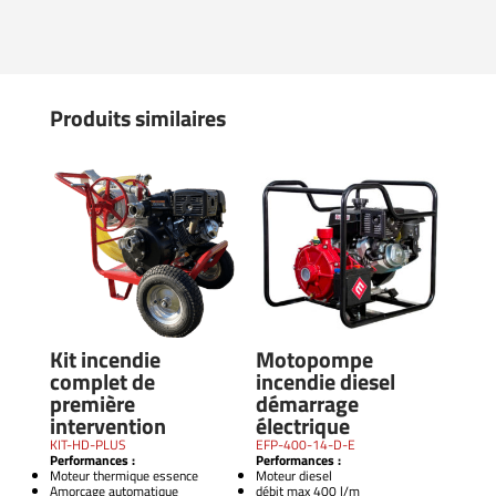
Produits similaires
Kit incendie
Motopompe
complet de
incendie diesel
première
démarrage
intervention
électrique
KIT-HD-PLUS
EFP-400-14-D-E
Performances :
Performances :
Moteur thermique essence
Moteur diesel
Amorçage automatique
débit max 400 l/m