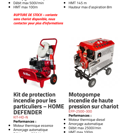
Débit max 500l/min
HMT 145 m
HMT max 100m
Hauteur max d’aspiration 8m
RUPTURE DE STOCK – variante
sans chariot disponible, nous
contacter pour plus d’informations
Kit de protection
Motopompe
incendie pour les
incendie de haute
particuliers – HOME
pression sur chariot
DEFENDER
EFP-2500-300
Performances :
KIT-HD-N
Moteur thermique diesel
Performances :
Amorçage automatique
Moteur thermique essence
Débit max 2500l/min
Amorçage automatique
HMT max 100m