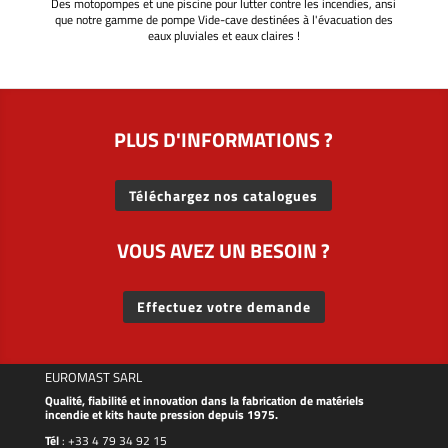
Des motopompes et une piscine pour lutter contre les incendies, ansi
que notre gamme de pompe Vide-cave destinées à l'évacuation des
eaux pluviales et eaux claires !
PLUS D'INFORMATIONS ?
Téléchargez nos catalogues
VOUS AVEZ UN BESOIN ?
Effectuez votre demande
EUROMAST SARL
Qualité, fiabilité et innovation dans la fabrication de matériels
incendie et kits haute pression depuis 1975.
Tél
:
+33 4 79 34 92 15