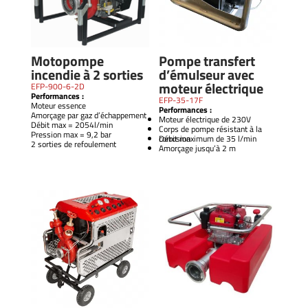
Motopompe
Pompe transfert
incendie à 2 sorties
d’émulseur avec
moteur électrique
EFP-900-6-2D
Performances :
EFP-35-17F
Moteur essence
Performances :
Amorçage par gaz d’échappement
Moteur électrique de 230V
Débit max = 2054l/min
Corps de pompe résistant à la
Pression max = 9,2 bar
corrosion
Débit maximum de 35 l/min
2 sorties de refoulement
Amorçage jusqu’à 2 m