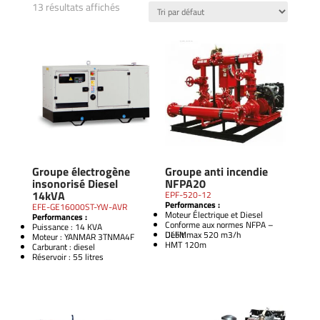
13 résultats affichés
Groupe électrogène
Groupe anti incendie
insonorisé Diesel
NFPA20
14kVA
EPF-520-12
Performances :
EFE-GE16000ST-YW-AVR
Moteur Électrique et Diesel
Performances :
Conforme aux normes NFPA –
Puissance : 14 KVA
ULFM
Débit max 520 m3/h
Moteur : YANMAR 3TNMA4F
HMT 120m
Carburant : diesel
Réservoir : 55 litres