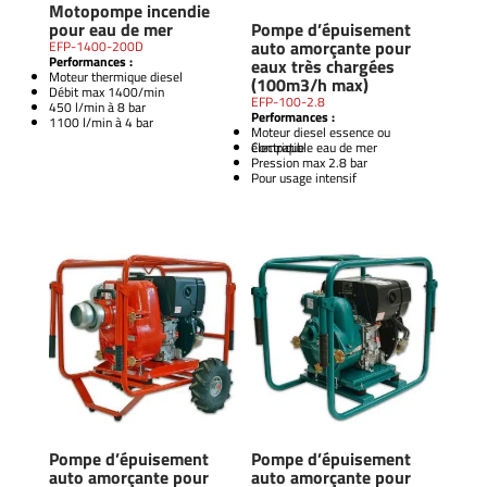
Motopompe incendie
pour eau de mer
Pompe d’épuisement
auto amorçante pour
EFP-1400-200D
Performances :
eaux très chargées
Moteur thermique diesel
(100m3/h max)
Débit max 1400/min
EFP-100-2.8
450 l/min à 8 bar
Performances :
1100 l/min à 4 bar
Moteur diesel essence ou
électrique
Compatible eau de mer
Pression max 2.8 bar
Pour usage intensif
Pompe d’épuisement
Pompe d’épuisement
auto amorçante pour
auto amorçante pour