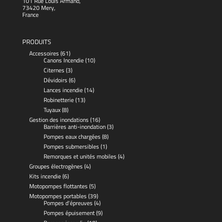
101 Rue Louis Armand,
73420 Mery,
France
PRODUITS
Accessoires
(61)
Canons Incendie
(10)
Citernes
(3)
Dévidoirs
(6)
Lances incendie
(14)
Robinetterie
(13)
Tuyaux
(8)
Gestion des inondations
(16)
Barrières anti-inondation
(3)
Pompes eaux chargées
(8)
Pompes submersibles
(1)
Remorques et unités mobiles
(4)
Groupes électrogènes
(4)
Kits incendie
(6)
Motopompes flottantes
(5)
Motopompes portables
(39)
Pompes d'épreuves
(4)
Pompes épuisement
(9)