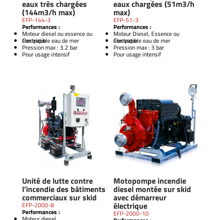
eaux très chargées
eaux chargées (51m3/h
(144m3/h max)
max)
EFP-144-3
EFP-51-3
Performances :
Performances :
Moteur diesel ou essence ou
Moteur Diesel, Essence ou
électrique
Compatible eau de mer
électrique
Compatible eau de mer
Pression max : 3.2 bar
Pression max : 3 bar
Pour usage intensif
Pour usage intensif
Unité de lutte contre
Motopompe incendie
l’incendie des bâtiments
diesel montée sur skid
commerciaux sur skid
avec démarreur
électrique
EFP-2000-8
Performances :
EFP-2000-10
Moteur diesel