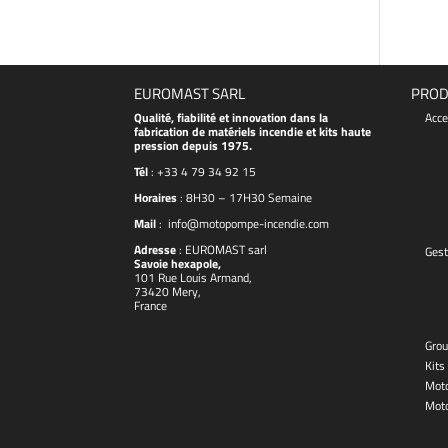
EUROMAST SARL
PROD
Qualité, fiabilité et innovation dans la
Acce
fabrication de matériels incendie et kits haute
pression depuis 1975.
Tél
:
+33 4 79 34 92 15
Horaires
: 8H30 – 17H30 Semaine
Mail
:
info@motopompe-incendie.com
Adresse
:
EUROMAST
sarl
Gest
Savoie hexapole,
101 Rue Louis Armand,
73420 Mery,
France
Grou
Kits
Moto
Mot