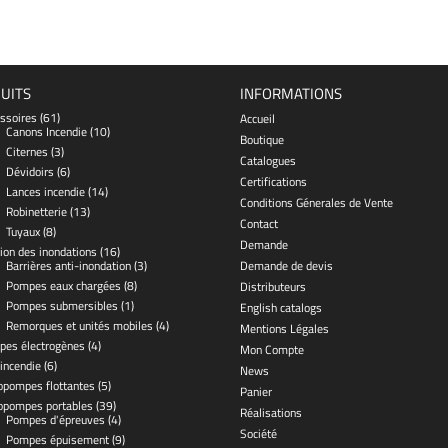
UITS
INFORMATIONS
ssoires
(61)
Accueil
Canons Incendie
(10)
Boutique
Citernes
(3)
Catalogues
Dévidoirs
(6)
Certifications
Lances incendie
(14)
Conditions Génerales de Vente
Robinetterie
(13)
Contact
Tuyaux
(8)
Demande
ion des inondations
(16)
Barrières anti-inondation
(3)
Demande de devis
Pompes eaux chargées
(8)
Distributeurs
Pompes submersibles
(1)
English catalogs
Remorques et unités mobiles
(4)
Mentions Légales
pes électrogènes
(4)
Mon Compte
 incendie
(6)
News
pompes flottantes
(5)
Panier
opompes portables
(39)
Réalisations
Pompes d'épreuves
(4)
Société
Pompes épuisement
(9)