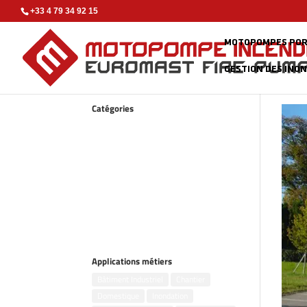
+33 4 79 34 92 15
MOTOPOMPES POR
GESTION DES INO
Catégories
Accessoires
Gestion des inondations
Groupes électrogènes
Kits incendie
Motopompes flottantes
Motopompes portables
Pompes remorquables
Pompes submersibles
Applications métiers
Bâtiment Industriel
Chantier
Domestique
Inondation