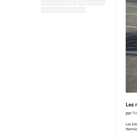
Marine - Eau de mer
Sécurité Civile
Sécurité Incendie Pompier
Les 
par
Re
Les kit
thermiq