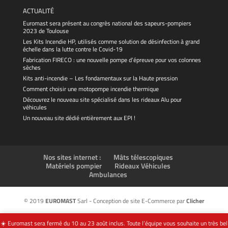
ACTUALITÉ
Euromast sera présent au congrès national des sapeurs-pompiers
2023 de Toulouse
Les Kits Incendie HP, utilisés comme solution de désinfection à grand
échelle dans la lutte contre le Covid-19
Fabrication FIRECO : une nouvelle pompe d’épreuve pour vos colonnes
sèches
Kits anti-incendie – Les fondamentaux sur la Haute pression
Comment choisir une motopompe incendie thermique
Découvrez le nouveau site spécialisé dans les rideaux Alu pour
véhicules
Un nouveau site dédié entièrement aux EPI !
Nos sites internet :
Mâts télescopiques
Matériels pompier
Rideaux Véhicules
Ambulances
© 2019
EUROMAST
Sarl - Conception de site E-Commerce par
Clicher
☀️ Euromast sera fermé du 10 au 23 août inclus. Toute l’équipe vous souhaite un très bel