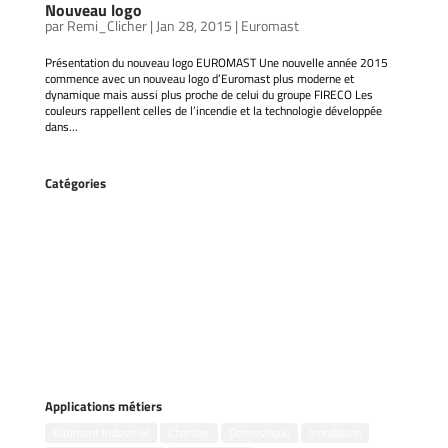
Nouveau logo
par
Remi_Clicher
|
Jan 28, 2015
|
Euromast
Présentation du nouveau logo EUROMAST Une nouvelle année 2015
commence avec un nouveau logo d’Euromast plus moderne et
dynamique mais aussi plus proche de celui du groupe FIRECO Les
couleurs rappellent celles de l’incendie et la technologie développée
dans...
Catégories
Accessoires
Gestion des inondations
Groupes électrogènes
Kits incendie
Motopompes flottantes
Motopompes portables
Pompes remorquables
Pompes submersibles
Applications métiers
Bâtiment Industriel
Chantier
Domestique
Inondation