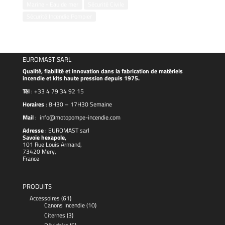
Marine - Eau de mer
Sécurité Civile
Sécurité Incendie Pompier
EUROMAST SARL
Qualité, fiabilité et innovation dans la fabrication de matériels
incendie et kits haute pression depuis 1975.
Tél
:
+33 4 79 34 92 15
Horaires
: 8H30 – 17H30 Semaine
Mail
:
info@motopompe-incendie.com
Adresse
:
EUROMAST
sarl
Savoie hexapole,
101 Rue Louis Armand,
73420 Mery,
France
PRODUITS
Accessoires
(61)
Canons Incendie
(10)
Citernes
(3)