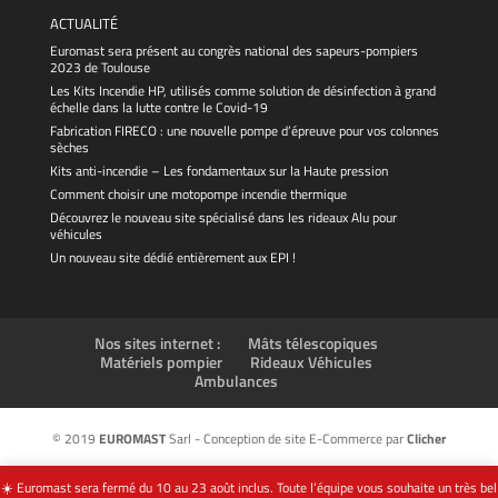
ACTUALITÉ
Euromast sera présent au congrès national des sapeurs-pompiers
2023 de Toulouse
Les Kits Incendie HP, utilisés comme solution de désinfection à grand
échelle dans la lutte contre le Covid-19
Fabrication FIRECO : une nouvelle pompe d’épreuve pour vos colonnes
sèches
Kits anti-incendie – Les fondamentaux sur la Haute pression
Comment choisir une motopompe incendie thermique
Découvrez le nouveau site spécialisé dans les rideaux Alu pour
véhicules
Un nouveau site dédié entièrement aux EPI !
Nos sites internet :
Mâts télescopiques
Matériels pompier
Rideaux Véhicules
Ambulances
© 2019
EUROMAST
Sarl - Conception de site E-Commerce par
Clicher
☀️ Euromast sera fermé du 10 au 23 août inclus. Toute l’équipe vous souhaite un très bel