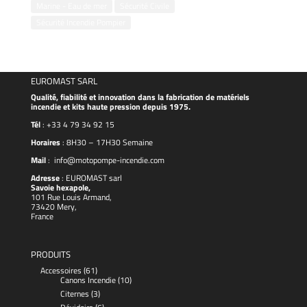
Marine - Eau de mer
Sécurité Civile
Sécurité Incendie Pompier
EUROMAST SARL
Qualité, fiabilité et innovation dans la fabrication de matériels
incendie et kits haute pression depuis 1975.
Tél
:
+33 4 79 34 92 15
Horaires
: 8H30 – 17H30 Semaine
Mail
:
info@motopompe-incendie.com
Adresse
:
EUROMAST
sarl
Savoie hexapole,
101 Rue Louis Armand,
73420 Mery,
France
PRODUITS
Accessoires
(61)
Canons Incendie
(10)
Citernes
(3)