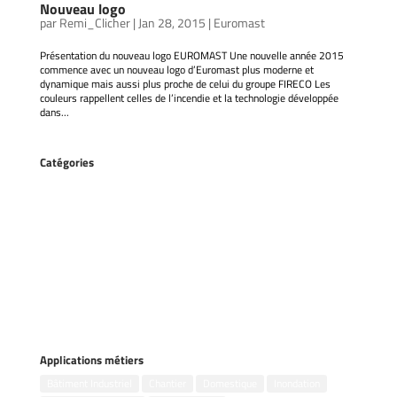
Nouveau logo
par
Remi_Clicher
|
Jan 28, 2015
|
Euromast
Présentation du nouveau logo EUROMAST Une nouvelle année 2015
commence avec un nouveau logo d’Euromast plus moderne et
dynamique mais aussi plus proche de celui du groupe FIRECO Les
couleurs rappellent celles de l’incendie et la technologie développée
dans...
Catégories
Accessoires
Gestion des inondations
Groupes électrogènes
Kits incendie
Motopompes flottantes
Motopompes portables
Pompes remorquables
Pompes submersibles
Applications métiers
Bâtiment Industriel
Chantier
Domestique
Inondation