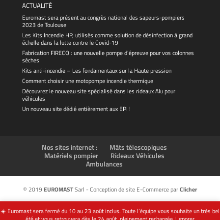
ACTUALITÉ
Euromast sera présent au congrès national des sapeurs-pompiers
2023 de Toulouse
Les Kits Incendie HP, utilisés comme solution de désinfection à grand
échelle dans la lutte contre le Covid-19
Fabrication FIRECO : une nouvelle pompe d’épreuve pour vos colonnes
sèches
Kits anti-incendie – Les fondamentaux sur la Haute pression
Comment choisir une motopompe incendie thermique
Découvrez le nouveau site spécialisé dans les rideaux Alu pour
véhicules
Un nouveau site dédié entièrement aux EPI !
Nos sites internet :
Mâts télescopiques
Matériels pompier
Rideaux Véhicules
Ambulances
© 2019
EUROMAST
Sarl - Conception de site E-Commerce par
Clicher
☀️ Euromast sera fermé du 10 au 23 août inclus. Toute l’équipe vous souhaite un très bel
été et vous retrouvera dès le 24 août, pleinement rechargée !
Ignorer