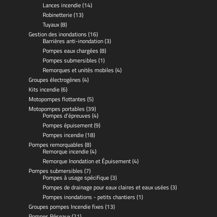
Lances incendie
(14)
Robinetterie
(13)
Tuyaux
(8)
Gestion des inondations
(16)
Barrières anti-inondation
(3)
Pompes eaux chargées
(8)
Pompes submersibles
(1)
Remorques et unités mobiles
(4)
Groupes électrogènes
(4)
Kits incendie
(6)
Motopompes flottantes
(5)
Motopompes portables
(39)
Pompes d'épreuves
(4)
Pompes épuisement
(9)
Pompes incendie
(18)
Pompes remorquables
(8)
Remorque incendie
(4)
Remorque Inondation et Épuisement
(4)
Pompes submersibles
(7)
Pompes à usage spécifique
(3)
Pompes de drainage pour eaux claires et eaux usées
(3)
Pompes inondations - petits chantiers
(1)
Groupes pompes Incendie fixes
(13)
Pompes Réseaux
(21)