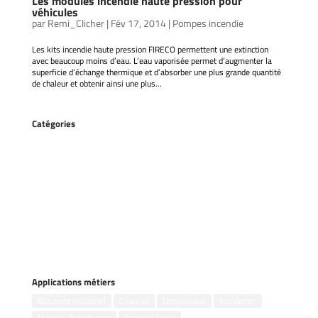
Les modules incendie haute pression pour
véhicules
par
Remi_Clicher
|
Fév 17, 2014
|
Pompes incendie
Les kits incendie haute pression FIRECO permettent une extinction
avec beaucoup moins d’eau. L’eau vaporisée permet d’augmenter la
superficie d’échange thermique et d’absorber une plus grande quantité
de chaleur et obtenir ainsi une plus...
Catégories
Accessoires
Gestion des inondations
Groupes électrogènes
Kits incendie
Motopompes flottantes
Motopompes portables
Pompes remorquables
Pompes submersibles
Applications métiers
Bâtiment Industriel
Chantier
Domestique
Inondation
Marine - Eau de mer
Sécurité Civile